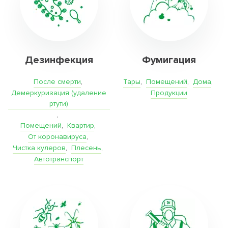
Дезинфекция
Фумигация
После смерти
,
Тары
,
Помещений
,
Дома
,
Демеркуризация (удаление
Продукции
ртути)
,
Помещений
,
Квартир
,
От коронавируса
,
Чистка кулеров
,
Плесень
,
Автотранспорт