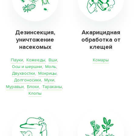
Дезинсекция,
Акарицидная
уничтожение
обработка от
насекомых
клещей
Пауки
,
Кожееды
,
Вши
,
Комары
Осы и шершни
,
Моль
,
Двухвостки
,
Мокрицы
,
Долгоносики
,
Мухи
,
Муравьи
,
Блохи
,
Тараканы
,
Клопы