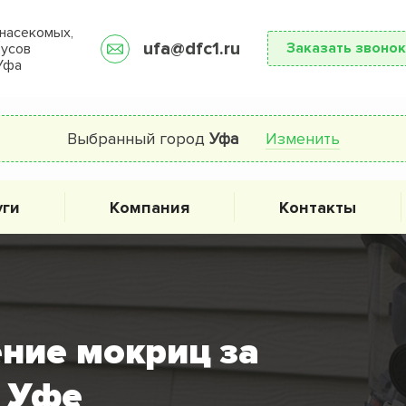
насекомых,
ufa@dfc1.ru
Заказать звонок
русов
Уфа
Выбранный город
Уфа
Изменить
уги
Компания
Контакты
ние мокриц за
в Уфе