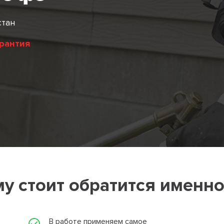
стан
арантия
у стоит обратится именно
В работе применяем самое