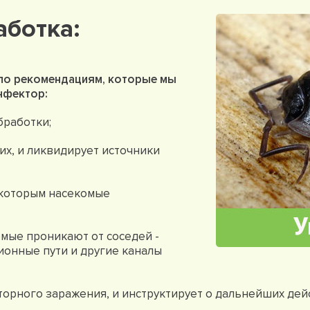
аботка:
по рекомендациям, которые мы
нфектор:
бработки;
их, и ликвидирует источники
 которым насекомые
омые проникают от соседей -
онные пути и другие каналы
орного заражения, и инструктирует о дальнейших дейс