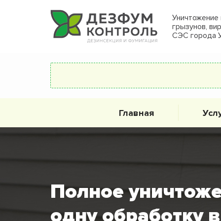
Уничтожение 
грызунов, ви
СЭС города 
Главная
Усл
Полное уничтоже
одну обработку 