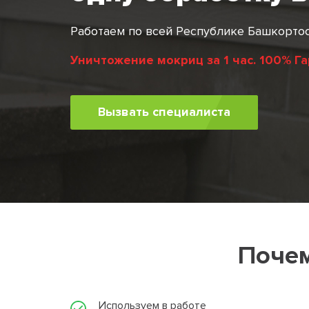
Работаем по всей Республике Башкорто
Уничтожение мокриц за 1 час. 100% Г
Вызвать специалиста
Почем
Используем в работе